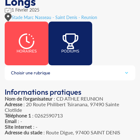
Longs
1 Février 2025
Stade Marc Nasseau - Saint Denis - Reunion
HORAIRES
PODIUMS
Choisir une rubrique
Informations pratiques
Nom de l’organisateur
: CD ATHLE REUNION
Adresse
: 20 Route Philibert Tsiranana, 97490 Sainte
Clotilde
Téléphone 1
: 0262590713
Email
: -
Site internet
: -
Adresse du stade
: Route Digue, 97400 SAINT DENIS