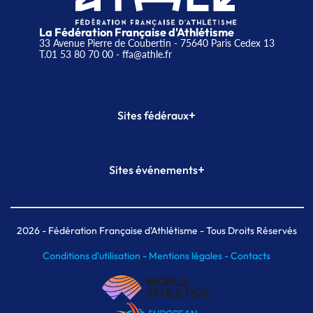
La Fédération Française d'Athlétisme
33 Avenue Pierre de Coubertin - 75640 Paris Cedex 13
T.01 53 80 70 00
- ffa@athle.fr
+
Sites fédéraux
SI-FFA
CALORG
+
Sites événements
Plateforme Formation
Meeting de Paris
Meeting de Paris indoor
MAIF Ekiden de Paris
2026
- Fédération Française d'Athlétisme - Tous Droits Réservés
Conditions d'utilisation -
Mentions légales -
Contacts