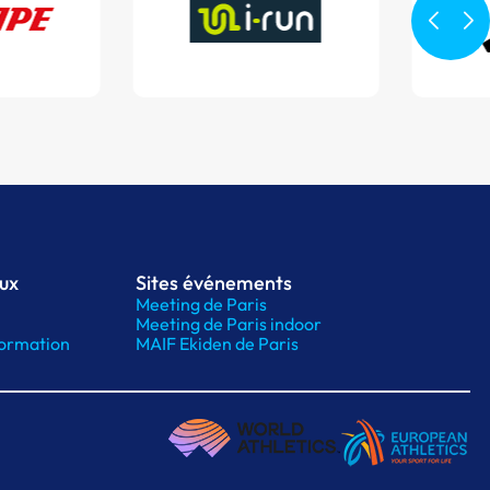
aux
Sites événements
Meeting de Paris
Meeting de Paris indoor
ormation
MAIF Ekiden de Paris