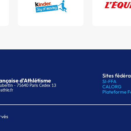
Sites fédér
ançaise d'Athlétisme
SI-FFA
ubertin - 75640 Paris Cedex 13
CALORG
athle.fr
Plateforme F
rvés