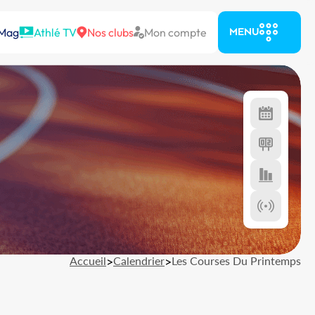
 Mag
Athlé TV
Nos clubs
Mon compte
MENU
Accueil
>
Calendrier
>
Les Courses Du Printemps