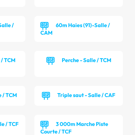
alle /
60m Haies (91)-Salle /
CAM
e / TCM
Perche - Salle / TCM
e / TCM
Triple saut - Salle / CAF
lle / TCF
3 000m Marche Piste
Courte / TCF