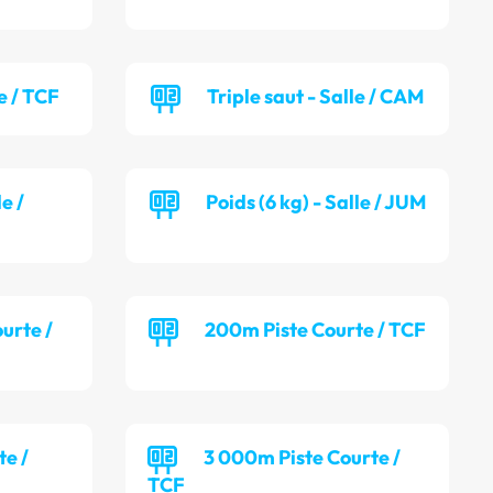
e / TCF
Triple saut - Salle / CAM
le /
Poids (6 kg) - Salle / JUM
ourte /
200m Piste Courte / TCF
te /
3 000m Piste Courte /
TCF