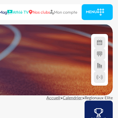
 Mag
Athlé TV
Nos clubs
Mon compte
MENU
Accueil
>
Calendrier
>
Regionaux Elite