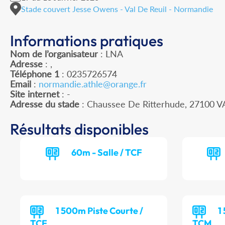
Stade couvert Jesse Owens - Val De Reuil - Normandie
Informations pratiques
Nom de l’organisateur
: LNA
Adresse
: ,
Téléphone 1
: 0235726574
Email
:
normandie.athle@orange.fr
Site internet
: -
Adresse du stade
: Chaussee De Ritterhude, 27100 V
Résultats disponibles
60m - Salle / TCF
1 500m Piste Courte /
1
TCF
TCM