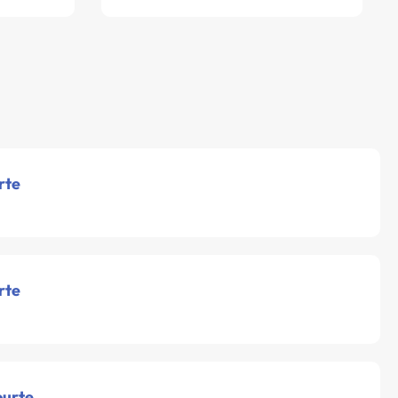
rte
rte
ourte