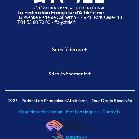
La Fédération Française d'Athlétisme
33 Avenue Pierre de Coubertin - 75640 Paris Cedex 13
T.01 53 80 70 00
- ffa@athle.fr
+
Sites fédéraux
SI-FFA
CALORG
+
Sites événements
Plateforme Formation
Meeting de Paris
Meeting de Paris indoor
MAIF Ekiden de Paris
2026
- Fédération Française d'Athlétisme - Tous Droits Réservés
Conditions d'utilisation -
Mentions légales -
Contacts