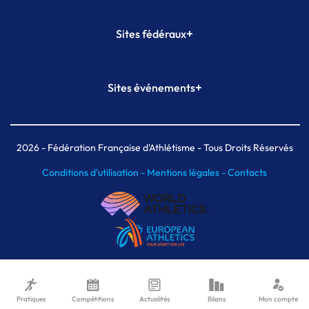
+
Sites fédéraux
SI-FFA
CALORG
+
Sites événements
Plateforme Formation
Meeting de Paris
Meeting de Paris indoor
MAIF Ekiden de Paris
2026
- Fédération Française d'Athlétisme - Tous Droits Réservés
Conditions d'utilisation -
Mentions légales -
Contacts
Pratiques
Compétitions
Actualités
Bilans
Mon compte