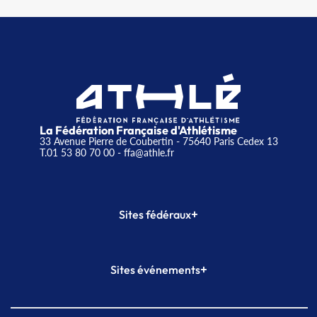
La Fédération Française d'Athlétisme
33 Avenue Pierre de Coubertin - 75640 Paris Cedex 13
T.01 53 80 70 00
- ffa@athle.fr
+
Sites fédéraux
SI-FFA
CALORG
+
Sites événements
Plateforme Formation
Meeting de Paris
Meeting de Paris indoor