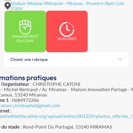
Stadium Miramas Métropole - Miramas - Provence Alpes Cote
D'azur
ENGAGEMENT
HORAIRES
EN LIGNE
Choisir une rubrique
rmations pratiques
l’organisateur
: CHRISTOPHE CATONI
e
: Michel Bertrand / Ac Miramas - Maison Innovation Partage - 
Camus, 13140 Miramas
ne 1
: 0684972266
catoni.christophe@gmail.com
ernet
:
comite84athle.athle.org/upload/ssites/001229/photos_affiches_
 du stade
: Rond-Point Du Portugal, 13140 MIRAMAS