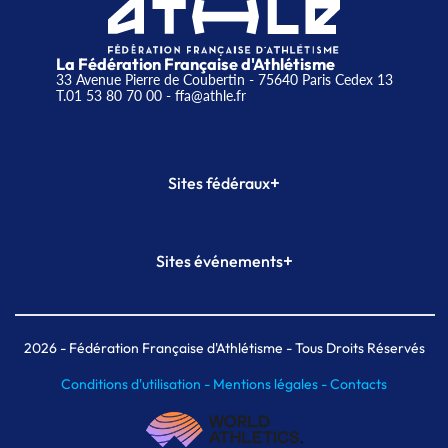
La Fédération Française d'Athlétisme
33 Avenue Pierre de Coubertin - 75640 Paris Cedex 13
T.01 53 80 70 00
- ffa@athle.fr
+
Sites fédéraux
SI-FFA
CALORG
+
Sites événements
Plateforme Formation
Meeting de Paris
Meeting de Paris indoor
MAIF Ekiden de Paris
2026
- Fédération Française d'Athlétisme - Tous Droits Réservés
Conditions d'utilisation -
Mentions légales -
Contacts