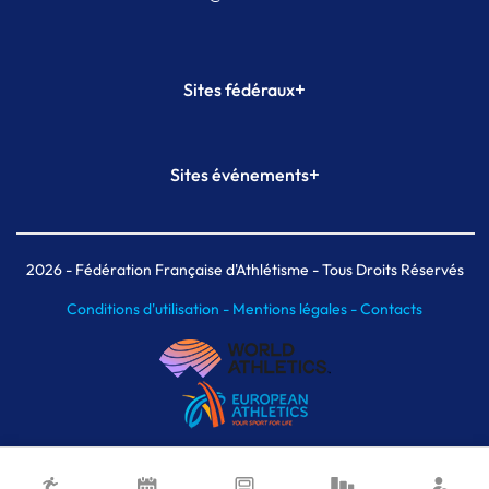
+
Sites fédéraux
SI-FFA
CALORG
+
Sites événements
Plateforme Formation
Meeting de Paris
Meeting de Paris indoor
MAIF Ekiden de Paris
2026
- Fédération Française d'Athlétisme - Tous Droits Réservés
Conditions d'utilisation -
Mentions légales -
Contacts