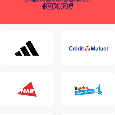
Ne ratez pas notre actu sur nos réseaux :