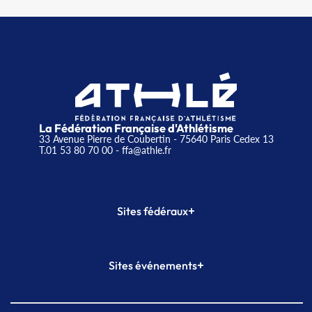
La Fédération Française d'Athlétisme
33 Avenue Pierre de Coubertin - 75640 Paris Cedex 13
T.01 53 80 70 00
- ffa@athle.fr
+
Sites fédéraux
SI-FFA
CALORG
+
Sites événements
Plateforme Formation
Meeting de Paris
Meeting de Paris indoor