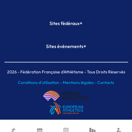
+
Sites fédéraux
SI-FFA
CALORG
+
Sites événements
Plateforme Formation
Meeting de Paris
Meeting de Paris indoor
MAIF Ekiden de Paris
2026
- Fédération Française d'Athlétisme - Tous Droits Réservés
Conditions d'utilisation -
Mentions légales -
Contacts