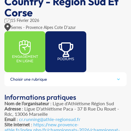
Country - Région Sud Et
Corse
15 Février 2026
Serres - Provence Alpes Cote D'azur
ENGAGEMENT
PODIUMS
EN LIGNE
Choisir une rubrique
Informations pratiques
Nom de l’organisateur
: Ligue d'Athlétisme Région Sud
Adresse
: Ligue D'athlétisme Paca - 37 B Rue Du Rouet -
Rdc, 13006 Marseille
Email
:
cr.running@athle-regionsud.fr
Site internet
:
https://new.provence-
athle.fr/index.php/fr/championnats-2026/championnat-