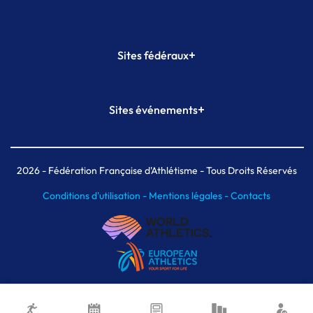
+
Sites fédéraux
SI-FFA
CALORG
+
Sites événements
Plateforme Formation
Meeting de Paris
Meeting de Paris indoor
MAIF Ekiden de Paris
2026
- Fédération Française d'Athlétisme - Tous Droits Réservés
Conditions d'utilisation -
Mentions légales -
Contacts