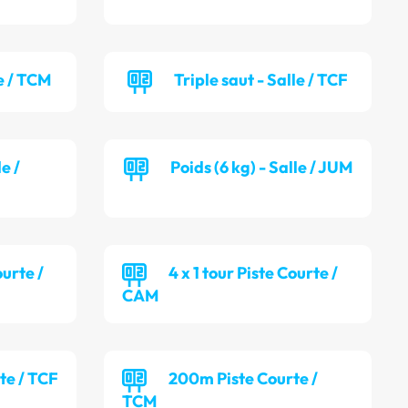
e / TCM
Triple saut - Salle / TCF
le /
Poids (6 kg) - Salle / JUM
ourte /
4 x 1 tour Piste Courte /
CAM
te / TCF
200m Piste Courte /
TCM