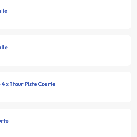
alle
alle
- 4 x 1 tour Piste Courte
urte