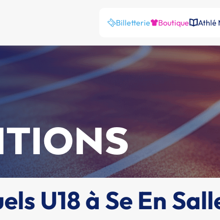
Billetterie
Boutique
Athlé
ITIONS
els U18 à Se En Sall