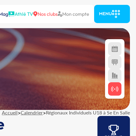
 Mag
Athlé TV
Nos clubs
Mon compte
MENU
Accueil
>
Calendrier
>
Régionaux Individuels U18 à Se En Salle
e