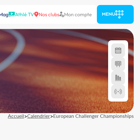
 Mag
Athlé TV
Nos clubs
Mon compte
MENU
Accueil
>
Calendrier
>
European Challenger Championships