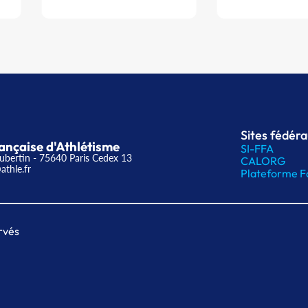
Sites fédér
ançaise d'Athlétisme
SI-FFA
ubertin - 75640 Paris Cedex 13
CALORG
athle.fr
Plateforme F
rvés