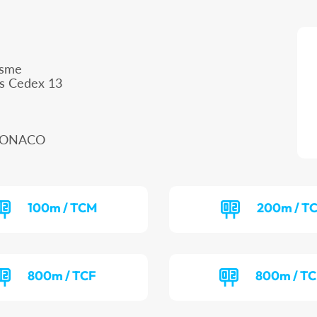
isme
is Cedex 13
 MONACO
100m / TCM
200m / T
800m / TCF
800m / T