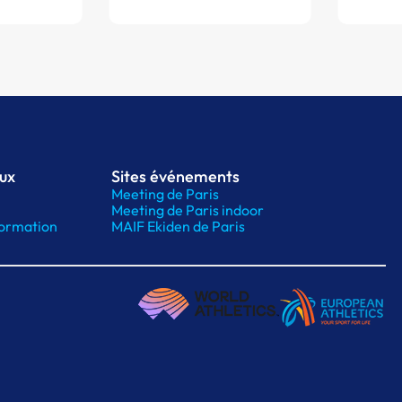
aux
Sites événements
Meeting de Paris
Meeting de Paris indoor
ormation
MAIF Ekiden de Paris