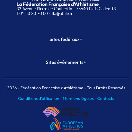
La Fédération Française d'Athlétisme
33 Avenue Pierre de Coubertin - 75640 Paris Cedex 13
T.01 53 80 70 00
- ffa@athle.fr
+
Sites fédéraux
SI-FFA
CALORG
+
Sites événements
Plateforme Formation
Meeting de Paris
Meeting de Paris indoor
MAIF Ekiden de Paris
2026
- Fédération Française d'Athlétisme - Tous Droits Réservés
Conditions d'utilisation -
Mentions légales -
Contacts