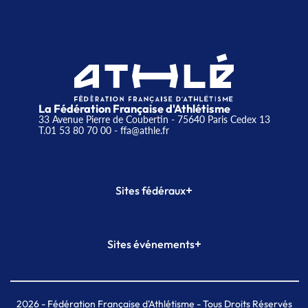
La Fédération Française d'Athlétisme
33 Avenue Pierre de Coubertin - 75640 Paris Cedex 13
T.01 53 80 70 00
- ffa@athle.fr
+
Sites fédéraux
SI-FFA
CALORG
+
Sites événements
Plateforme Formation
Meeting de Paris
Meeting de Paris indoor
MAIF Ekiden de Paris
2026
- Fédération Française d'Athlétisme - Tous Droits Réservés