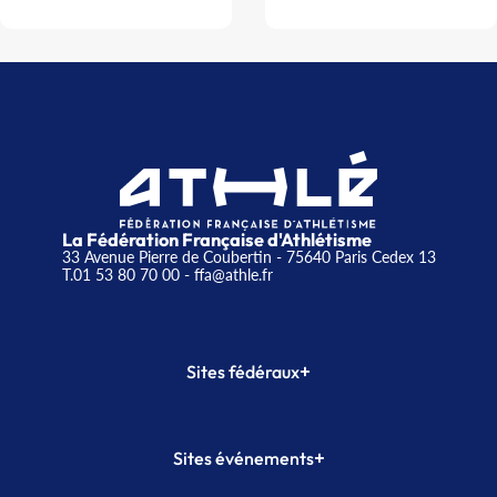
La Fédération Française d'Athlétisme
33 Avenue Pierre de Coubertin - 75640 Paris Cedex 13
T.01 53 80 70 00
- ffa@athle.fr
+
Sites fédéraux
SI-FFA
CALORG
+
Sites événements
Plateforme Formation
Meeting de Paris