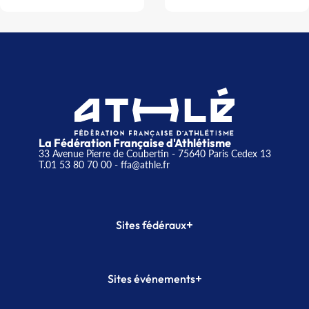
La Fédération Française d'Athlétisme
33 Avenue Pierre de Coubertin - 75640 Paris Cedex 13
T.01 53 80 70 00
- ffa@athle.fr
+
Sites fédéraux
SI-FFA
CALORG
+
Sites événements
Plateforme Formation
Meeting de Paris