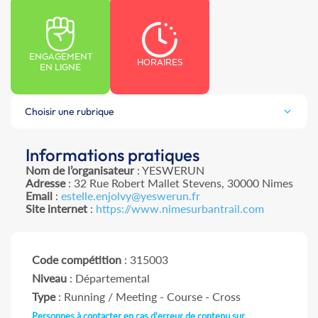
ENGAGEMENT
HORAIRES
EN LIGNE
Choisir une rubrique
Informations pratiques
Nom de l’organisateur
: YESWERUN
Adresse
: 32 Rue Robert Mallet Stevens, 30000 Nimes
Email
:
estelle.enjolvy@yeswerun.fr
Site internet
:
https://www.nimesurbantrail.com
Code compétition
: 315003
Niveau
: Départemental
Type
: Running / Meeting - Course - Cross
Personnes à contacter en cas d'erreur de contenu sur