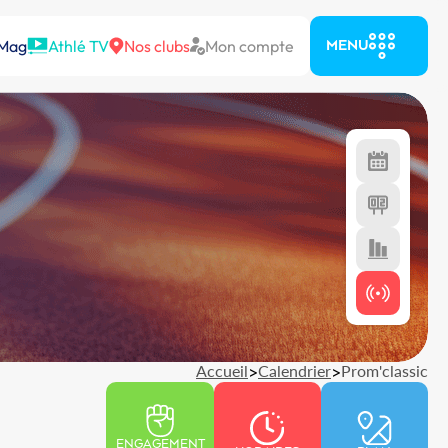
 Mag
Athlé TV
Nos clubs
Mon compte
MENU
Accueil
>
Calendrier
>
Prom'classic
ENGAGEMENT