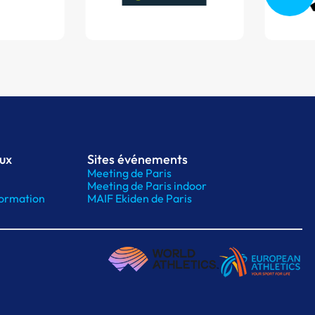
aux
Sites événements
Meeting de Paris
Meeting de Paris indoor
ormation
MAIF Ekiden de Paris