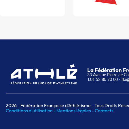
La Fédération Fr
33 Avenue Pierre de Co
T.01 53 80 70 00
- ffa@
2026
- Fédération Française d'Athlétisme - Tous Droits Rése
Conditions d'utilisation -
Mentions légales -
Contacts