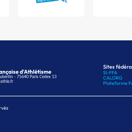
Sites fédér
ançaise d'Athlétisme
SI-FFA
ubertin - 75640 Paris Cedex 13
CALORG
athle.fr
Plateforme F
rvés