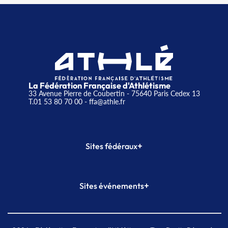
La Fédération Française d'Athlétisme
33 Avenue Pierre de Coubertin - 75640 Paris Cedex 13
T.01 53 80 70 00
- ffa@athle.fr
+
Sites fédéraux
SI-FFA
CALORG
+
Sites événements
Plateforme Formation
Meeting de Paris
Meeting de Paris indoor