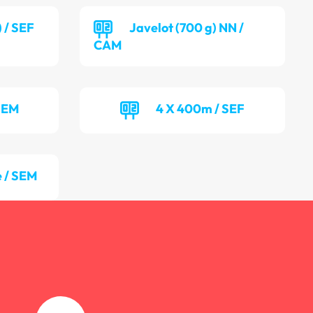
) / SEF
Javelot (700 g) NN /
CAM
SEM
4 X 400m / SEF
 / SEM