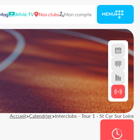
 Mag
Athlé TV
Nos clubs
Mon compte
MENU
Accueil
>
Calendrier
>
Interclubs - Tour 1 - St Cyr Sur Loire