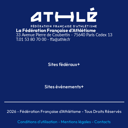
La Fédération Française d'Athlétisme
33 Avenue Pierre de Coubertin - 75640 Paris Cedex 13
T.01 53 80 70 00
- ffa@athle.fr
+
Sites fédéraux
SI-FFA
CALORG
+
Sites événements
Plateforme Formation
Meeting de Paris
Meeting de Paris indoor
MAIF Ekiden de Paris
2026
- Fédération Française d'Athlétisme - Tous Droits Réservés
Conditions d'utilisation -
Mentions légales -
Contacts