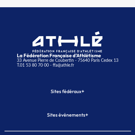
La Fédération Française d'Athlétisme
33 Avenue Pierre de Coubertin - 75640 Paris Cedex 13
T.01 53 80 70 00
- ffa@athle.fr
+
Sites fédéraux
SI-FFA
CALORG
+
Sites événements
Plateforme Formation
Meeting de Paris
Meeting de Paris indoor