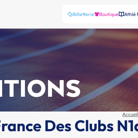
Billetterie
Boutique
Athlé
ITIONS
Accuei
ance Des Clubs N1a