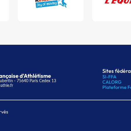
Sites fédér
ançaise d'Athlétisme
SI-FFA
ubertin - 75640 Paris Cedex 13
CALORG
athle.fr
Plateforme F
rvés