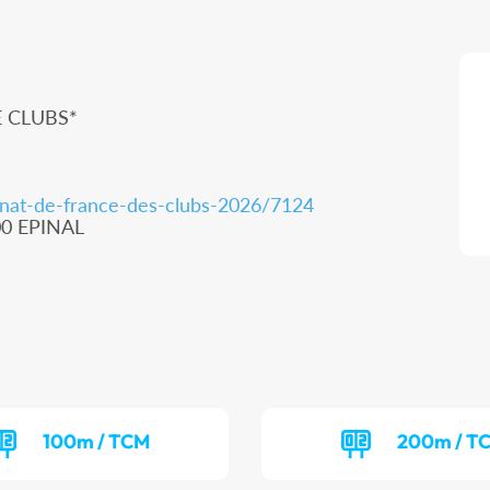
E CLUBS*
nnat-de-france-des-clubs-2026/7124
00 EPINAL
100m / TCM
200m / T