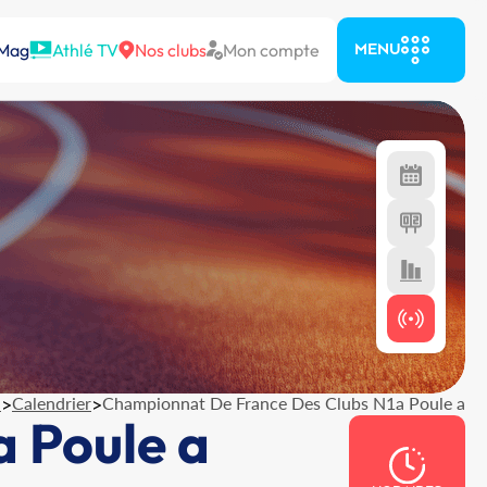
 Mag
Athlé TV
Nos clubs
Mon compte
MENU
l
>
Calendrier
>
Championnat De France Des Clubs N1a Poule a
 Poule a