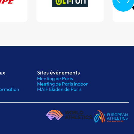
aux
Sites événements
Meeting de Paris
Meeting de Paris indoor
ormation
MAIF Ekiden de Paris