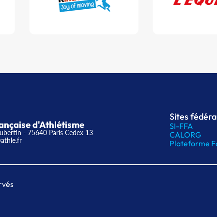
Sites fédér
ançaise d'Athlétisme
SI-FFA
ubertin - 75640 Paris Cedex 13
CALORG
athle.fr
Plateforme F
rvés