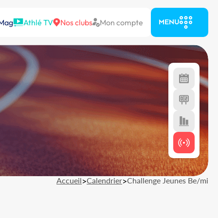
 Mag
Athlé TV
Nos clubs
Mon compte
MENU
Accueil
>
Calendrier
>
Challenge Jeunes Be/mi