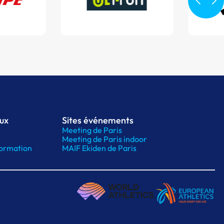
aux
Sites événements
Meeting de Paris
Meeting de Paris indoor
ormation
MAIF Ekiden de Paris