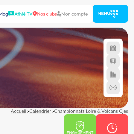
 Mag
Athlé TV
Nos clubs
Mon compte
MENU
Accueil
>
Calendrier
>
Championnats Loire & Volcans Cjes
ENGAGEMENT