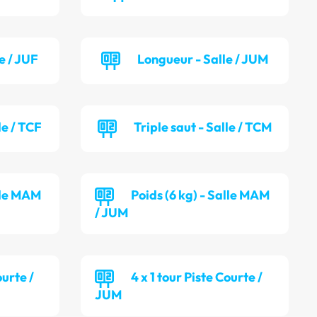
e / JUF
Longueur - Salle / JUM
le / TCF
Triple saut - Salle / TCM
alle MAM
Poids (6 kg) - Salle MAM
/ JUM
ourte /
4 x 1 tour Piste Courte /
JUM