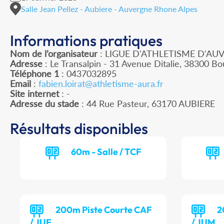
Salle Jean Pellez - Aubiere - Auvergne Rhone Alpes
Informations pratiques
Nom de l’organisateur
: LIGUE D'ATHLETISME D'A
Adresse
: Le Transalpin - 31 Avenue Ditalie, 38300 Bou
Téléphone 1
: 0437032895
Email
:
fabien.loirat@athletisme-aura.fr
Site internet
: -
Adresse du stade
: 44 Rue Pasteur, 63170 AUBIERE
Résultats disponibles
60m - Salle / TCF
200m Piste Courte CAF
2
/ JUF
/ JUM