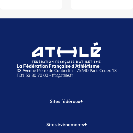
La Fédération Française d'Athlétisme
33 Avenue Pierre de Coubertin - 75640 Paris Cedex 13
T.01 53 80 70 00
- ffa@athle.fr
+
Sites fédéraux
SI-FFA
CALORG
+
Sites événements
Plateforme Formation