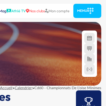
 Mag
Athlé TV
Nos clubs
Mon compte
MENU
Accueil
>
Calendrier
>
Cd60 - Championnats De L'oise Minimes
es