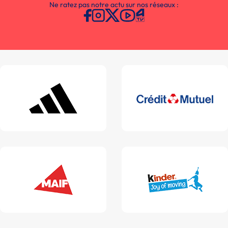
Ne ratez pas notre actu sur nos réseaux :