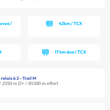
uves /
42km / TCX
X
17 km duo / TCX
elais à 2 - Trail M
 2350 m D+ / 85500 m effort