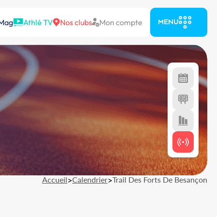
 Mag
Athlé TV
Nos clubs
Mon compte
MENU
Accueil
>
Calendrier
>
Trail Des Forts De Besançon