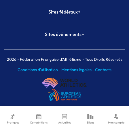
+
Sites fédéraux
SI-FFA
CALORG
+
Sites événements
Plateforme Formation
Meeting de Paris
Meeting de Paris indoor
MAIF Ekiden de Paris
2026
- Fédération Française d'Athlétisme - Tous Droits Réservés
Conditions d'utilisation -
Mentions légales -
Contacts
Pratiques
Compétitions
Actualités
Bilans
Mon compte