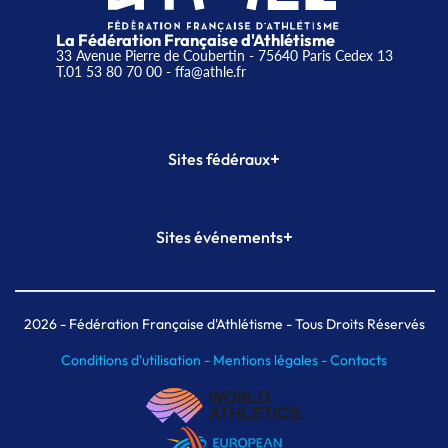
La Fédération Française d'Athlétisme
33 Avenue Pierre de Coubertin - 75640 Paris Cedex 13
T.01 53 80 70 00
- ffa@athle.fr
+
Sites fédéraux
SI-FFA
CALORG
+
Sites événements
Plateforme Formation
Meeting de Paris
Meeting de Paris indoor
MAIF Ekiden de Paris
2026
- Fédération Française d'Athlétisme - Tous Droits Réservés
Conditions d'utilisation -
Mentions légales -
Contacts