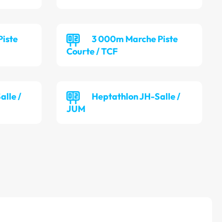
iste
3 000m Marche Piste
Courte / TCF
lle /
Heptathlon JH-Salle /
JUM