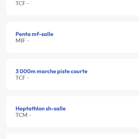
TCF -
Penta mf-salle
MIF -
3 000m marche piste courte
TCF -
Heptathlon sh-salle
TCM -