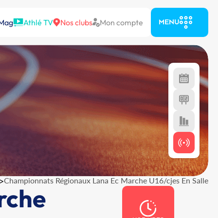
 Mag
Athlé TV
Nos clubs
Mon compte
MENU
>
Championnats Régionaux Lana Ec Marche U16/cjes En Salle
rche