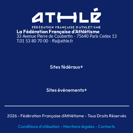
La Fédération Française d'Athlétisme
33 Avenue Pierre de Coubertin - 75640 Paris Cedex 13
T.01 53 80 70 00
- ffa@athle.fr
+
Sites fédéraux
SI-FFA
CALORG
+
Sites événements
Plateforme Formation
Meeting de Paris
Meeting de Paris indoor
MAIF Ekiden de Paris
2026
- Fédération Française d'Athlétisme - Tous Droits Réservés
Conditions d'utilisation -
Mentions légales -
Contacts