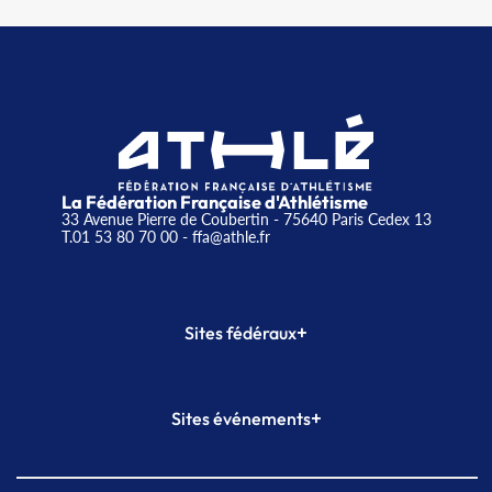
La Fédération Française d'Athlétisme
33 Avenue Pierre de Coubertin - 75640 Paris Cedex 13
T.01 53 80 70 00
- ffa@athle.fr
+
Sites fédéraux
SI-FFA
CALORG
+
Sites événements
Plateforme Formation
Meeting de Paris
Meeting de Paris indoor