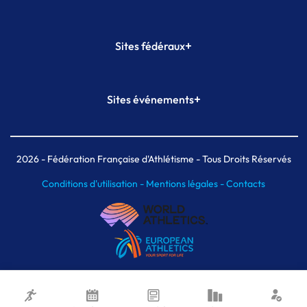
+
Sites fédéraux
SI-FFA
CALORG
+
Sites événements
Plateforme Formation
Meeting de Paris
Meeting de Paris indoor
MAIF Ekiden de Paris
2026
- Fédération Française d'Athlétisme - Tous Droits Réservés
Conditions d'utilisation -
Mentions légales -
Contacts