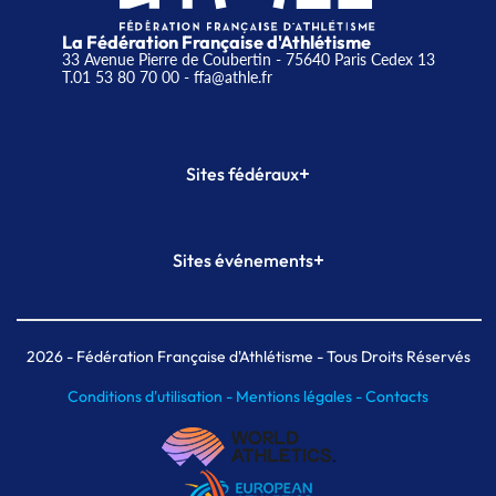
La Fédération Française d'Athlétisme
33 Avenue Pierre de Coubertin - 75640 Paris Cedex 13
T.01 53 80 70 00
- ffa@athle.fr
+
Sites fédéraux
SI-FFA
CALORG
+
Sites événements
Plateforme Formation
Meeting de Paris
Meeting de Paris indoor
MAIF Ekiden de Paris
2026
- Fédération Française d'Athlétisme - Tous Droits Réservés
Conditions d'utilisation -
Mentions légales -
Contacts