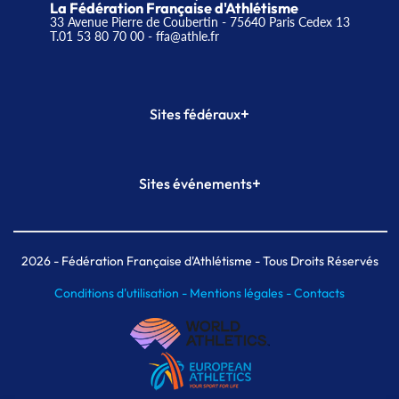
La Fédération Française d'Athlétisme
33 Avenue Pierre de Coubertin - 75640 Paris Cedex 13
T.01 53 80 70 00
- ffa@athle.fr
+
Sites fédéraux
SI-FFA
CALORG
+
Sites événements
Plateforme Formation
Meeting de Paris
Meeting de Paris indoor
MAIF Ekiden de Paris
2026
- Fédération Française d'Athlétisme - Tous Droits Réservés
Conditions d'utilisation -
Mentions légales -
Contacts