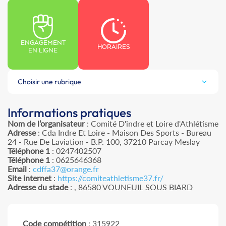
ENGAGEMENT
HORAIRES
EN LIGNE
Choisir une rubrique
Informations pratiques
Nom de l’organisateur
: Comité D'indre et Loire d'Athlétisme
Adresse
: Cda Indre Et Loire - Maison Des Sports - Bureau
24 - Rue De Laviation - B.P. 100, 37210 Parcay Meslay
Téléphone 1
: 0247402507
Téléphone 1
: 0625646368
Email
:
cdffa37@orange.fr
Site internet
:
https://comiteathletisme37.fr/
Adresse du stade
: , 86580 VOUNEUIL SOUS BIARD
Code compétition
: 315922