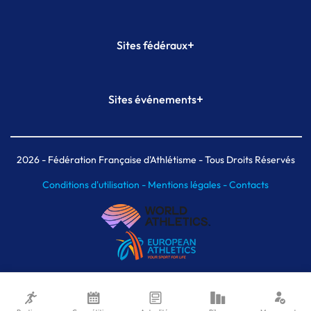
+
Sites fédéraux
SI-FFA
CALORG
+
Sites événements
Plateforme Formation
Meeting de Paris
Meeting de Paris indoor
MAIF Ekiden de Paris
2026
- Fédération Française d'Athlétisme - Tous Droits Réservés
Conditions d'utilisation -
Mentions légales -
Contacts