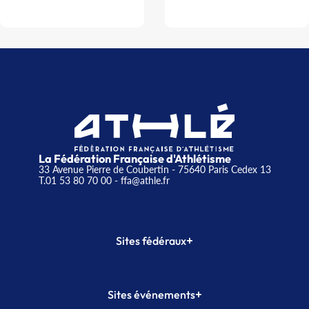
La Fédération Française d'Athlétisme
33 Avenue Pierre de Coubertin - 75640 Paris Cedex 13
T.01 53 80 70 00
- ffa@athle.fr
+
Sites fédéraux
SI-FFA
CALORG
+
Sites événements
Plateforme Formation