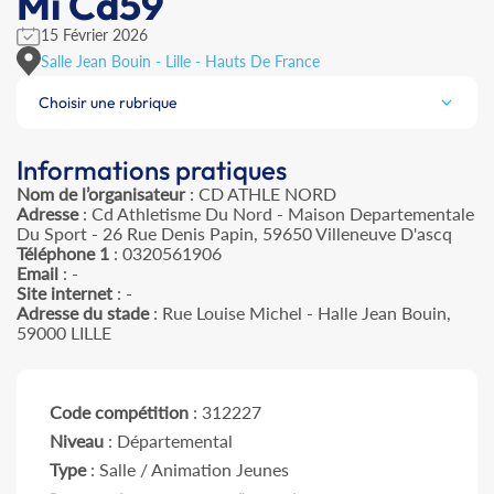
Mi Cd59
15 Février 2026
Salle Jean Bouin - Lille - Hauts De France
Choisir une rubrique
Informations pratiques
Nom de l’organisateur
: CD ATHLE NORD
Adresse
: Cd Athletisme Du Nord - Maison Departementale
Du Sport - 26 Rue Denis Papin, 59650 Villeneuve D'ascq
Téléphone 1
: 0320561906
Email
: -
Site internet
: -
Adresse du stade
: Rue Louise Michel - Halle Jean Bouin,
59000 LILLE
Code compétition
: 312227
Niveau
: Départemental
Type
: Salle / Animation Jeunes