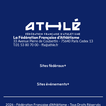
La Fédération Française d'Athlétisme
33 Avenue Pierre de Coubertin - 75640 Paris Cedex 13
T.01 53 80 70 00
- ffa@athle.fr
+
Sites fédéraux
SI-FFA
CALORG
+
Sites événements
Plateforme Formation
Meeting de Paris
Meeting de Paris indoor
MAIF Ekiden de Paris
2026
- Fédération Française d'Athlétisme - Tous Droits Réservés