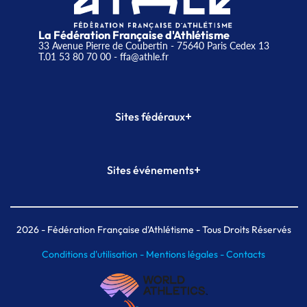
La Fédération Française d'Athlétisme
33 Avenue Pierre de Coubertin - 75640 Paris Cedex 13
T.01 53 80 70 00
- ffa@athle.fr
+
Sites fédéraux
SI-FFA
CALORG
+
Sites événements
Plateforme Formation
Meeting de Paris
Meeting de Paris indoor
MAIF Ekiden de Paris
2026
- Fédération Française d'Athlétisme - Tous Droits Réservés
Conditions d'utilisation -
Mentions légales -
Contacts