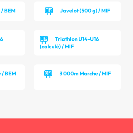
) / BEM
Javelot (500 g) / MIF
16
Triathlon U14-U16
(calculé) / MIF
 / BEM
3 000m Marche / MIF