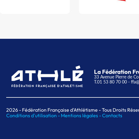
La Fédération Fr
33 Avenue Pierre de Co
T.01 53 80 70 00
- ffa@
2026
- Fédération Française d'Athlétisme - Tous Droits Rése
Conditions d'utilisation -
Mentions légales -
Contacts