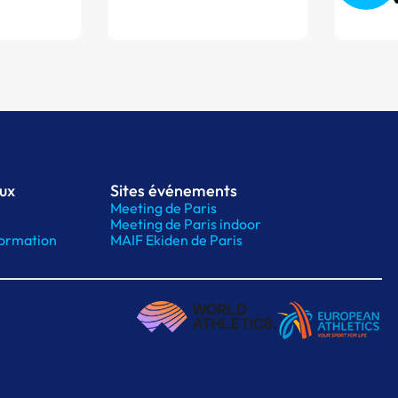
aux
Sites événements
Meeting de Paris
Meeting de Paris indoor
ormation
MAIF Ekiden de Paris