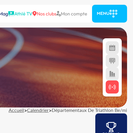
 Mag
Athlé TV
Nos clubs
Mon compte
MENU
Accueil
>
Calendrier
>
Départementaux De Triathlon Be/mi