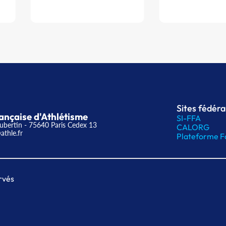
Sites fédér
ançaise d'Athlétisme
SI-FFA
ubertin - 75640 Paris Cedex 13
CALORG
athle.fr
Plateforme F
rvés