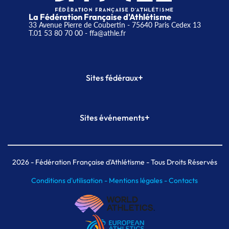
La Fédération Française d'Athlétisme
33 Avenue Pierre de Coubertin - 75640 Paris Cedex 13
T.01 53 80 70 00
- ffa@athle.fr
+
Sites fédéraux
SI-FFA
CALORG
+
Sites événements
Plateforme Formation
Meeting de Paris
Meeting de Paris indoor
MAIF Ekiden de Paris
2026
- Fédération Française d'Athlétisme - Tous Droits Réservés
Conditions d'utilisation -
Mentions légales -
Contacts