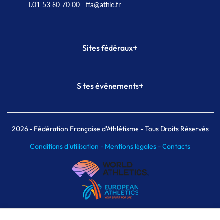
T.01 53 80 70 00
- ffa@athle.fr
+
Sites fédéraux
SI-FFA
CALORG
+
Sites événements
Plateforme Formation
Meeting de Paris
Meeting de Paris indoor
MAIF Ekiden de Paris
2026
- Fédération Française d'Athlétisme - Tous Droits Réservés
Conditions d'utilisation -
Mentions légales -
Contacts