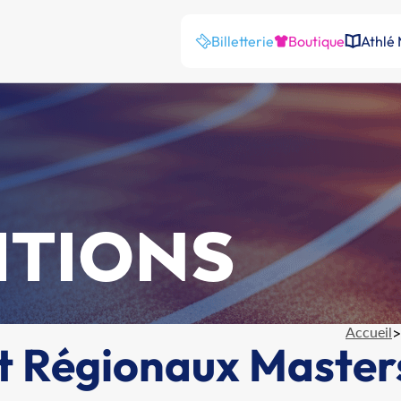
Billetterie
Boutique
Athlé
ITIONS
Accueil
>
t Régionaux Master