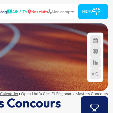
 Mag
Athlé TV
Nos clubs
Mon compte
MENU
Calendrier
>
Open Lhdfa Cjes Et Régionaux Masters Concours
s Concours