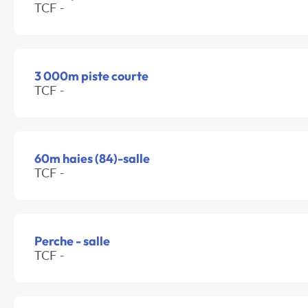
TCF -
3 000m piste courte
TCF -
60m haies (84)-salle
TCF -
Perche - salle
TCF -