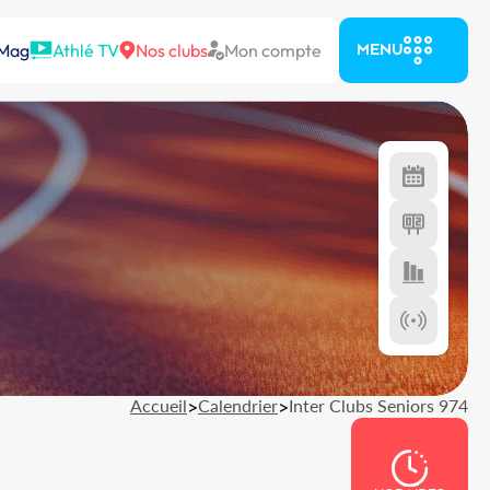
 Mag
Athlé TV
Nos clubs
Mon compte
MENU
Accueil
>
Calendrier
>
Inter Clubs Seniors 974