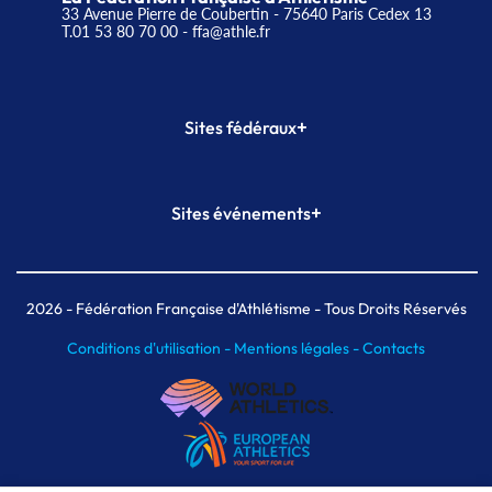
33 Avenue Pierre de Coubertin - 75640 Paris Cedex 13
T.01 53 80 70 00
- ffa@athle.fr
+
Sites fédéraux
SI-FFA
CALORG
+
Sites événements
Plateforme Formation
Meeting de Paris
Meeting de Paris indoor
MAIF Ekiden de Paris
2026
- Fédération Française d'Athlétisme - Tous Droits Réservés
Conditions d'utilisation -
Mentions légales -
Contacts