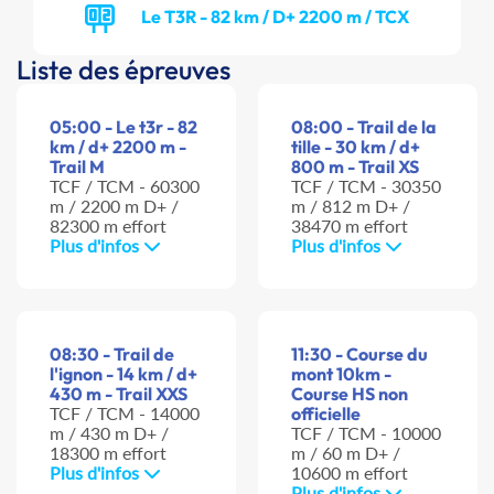
Le T3R - 82 km / D+ 2200 m / TCX
Liste des épreuves
05:00 - Le t3r - 82
08:00 - Trail de la
km / d+ 2200 m -
tille - 30 km / d+
Trail M
800 m - Trail XS
TCF / TCM - 60300
TCF / TCM - 30350
m / 2200 m D+ /
m / 812 m D+ /
82300 m effort
38470 m effort
Plus d'infos
Plus d'infos
08:30 - Trail de
11:30 - Course du
l'ignon - 14 km / d+
mont 10km -
430 m - Trail XXS
Course HS non
TCF / TCM - 14000
officielle
m / 430 m D+ /
TCF / TCM - 10000
18300 m effort
m / 60 m D+ /
Plus d'infos
10600 m effort
Plus d'infos